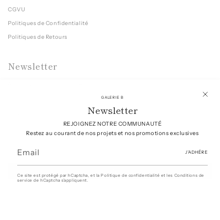
CGVU
Politiques de Confidentialité
Politiques de Retours
Newsletter
Abonnez-vous à notre newsletter pour recevoir les dernières nouveautés
et inspirations directement dans votre boîte de réception.
GALERIE B
Newsletter
REJOIGNEZ NOTRE COMMUNAUTÉ
Restez au courant de nos projets et nos promotions exclusives
J'ADHÉRE
JOIN
Ce site est protégé par hCaptcha, et la
Politique de confidentialité
et les
Conditions de
service
de hCaptcha s’appliquent.
Ce site est protégé par hCaptcha, et la
Politique de confidentialité
et les
Conditions de service
de hCaptcha s’appliquent.
© Ma boutique 2026
Commerce électronique propulsé par Shopify